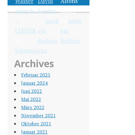
Wasser
David
Alfons
marsch…
Leeder
König
–
zu
noch
zu
noch
LEEDER
ein
ein
zu
Beitrag
Beitrag
Inkontinenz
Archives
Februar 2025
Januar 2024
Juni 2022
Mai 2022
März 2022
November 2021
Oktober 2021
Januar 2021